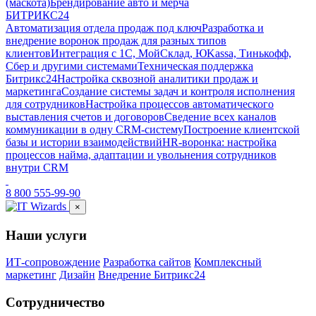
(маскота)
Брендирование авто и мерча
БИТРИКС24
Автоматизация отдела продаж под ключ
Разработка и
внедрение воронок продаж для разных типов
клиентов
Интеграция с 1С, МойСклад, ЮKassa, Тинькофф,
Сбер и другими системами
Техническая поддержка
Битрикс24
Настройка сквозной аналитики продаж и
маркетинга
Создание системы задач и контроля исполнения
для сотрудников
Настройка процессов автоматического
выставления счетов и договоров
Сведение всех каналов
коммуникации в одну CRM-систему
Построение клиентской
базы и истории взаимодействий
HR-воронка: настройка
процессов найма, адаптации и увольнения сотрудников
внутри CRM
8 800 555-99-90
×
Наши услуги
ИТ-сопровождение
Разработка сайтов
Комплексный
маркетинг
Дизайн
Внедрение Битрикс24
Сотрудничество